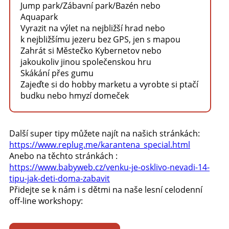
Jump park/Zábavní park/Bazén nebo
Aquapark
Vyrazit na výlet na nejbližší hrad nebo
k nejbližšímu jezeru bez GPS, jen s mapou
Zahrát si Městečko Kybernetov nebo
jakoukoliv jinou společenskou hru
Skákání přes gumu
Zajeďte si do hobby marketu a vyrobte si ptačí
budku nebo hmyzí domeček
Další super tipy můžete najít na našich stránkách:
https://www.replug.me/karantena_special.html
Anebo na těchto stránkách :
https://www.babyweb.cz/venku-je-osklivo-nevadi-14-
tipu-jak-deti-doma-zabavit
Přidejte se k nám i s dětmi na naše lesní celodenní
off-line workshopy: