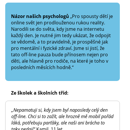
Názor našich psychologů
„Pro spousty dětí je
online svět jen prodlouženou rukou reality.
Narodili se do světa, kdy jsme na internetu
každý den. Je nutné jim tedy ukázat, že odpojit
se vědomě, a to pravidelně, je prospěšné jak
pro mentální i fyzické zdraví. Jsme si jistí, že
tato off-line pauza bude přínosem nejen pro
děti, ale hlavně pro rodiče, na které je toho v
posledních měsících hodně.“
Ze školek a školních tříd:
„Nepamatuji si, kdy jsem byl naposledy celý den
off-line. Chci si to zažít, ale hrozně mě mobil pořád
láká, potřebuju parťáky, ale naši ani brácha to
taky nedají“
Kamil, 11 let