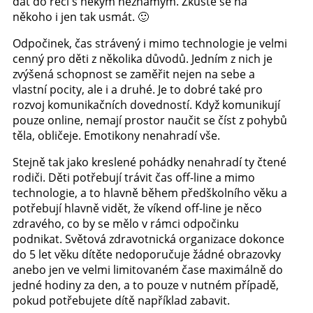
dát do řeči s někým neznámým. Zkuste se na
někoho i jen tak usmát. 🙂
Odpočinek, čas strávený i mimo technologie je velmi
cenný pro děti z několika důvodů. Jedním z nich je
zvýšená schopnost se zaměřit nejen na sebe a
vlastní pocity, ale i a druhé. Je to dobré také pro
rozvoj komunikačních dovedností. Když komunikují
pouze online, nemají prostor naučit se číst z pohybů
těla, obličeje. Emotikony nenahradí vše.
Stejně tak jako kreslené pohádky nenahradí ty čtené
rodiči. Děti potřebují trávit čas off-line a mimo
technologie, a to hlavně během předškolního věku a
potřebují hlavně vidět, že víkend off-line je něco
zdravého, co by se mělo v rámci odpočinku
podnikat. Světová zdravotnická organizace dokonce
do 5 let věku dítěte nedoporučuje žádné obrazovky
anebo jen ve velmi limitovaném čase maximálně do
jedné hodiny za den, a to pouze v nutném případě,
pokud potřebujete dítě například zabavit.