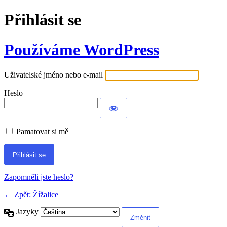
Přihlásit se
Používáme WordPress
Uživatelské jméno nebo e-mail
Heslo
Pamatovat si mě
Zapomněli jste heslo?
← Zpět: Žížalice
Jazyky