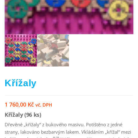
Křížaly
1 760,00
Kč
vč. DPH
Křížaly (96 ks)
Dřevěné „křížaly“ z bukového masivu. Potištěno z jedné
strany, lakováno bezbarvým lakem. Vkládáním „křížal“ mezi