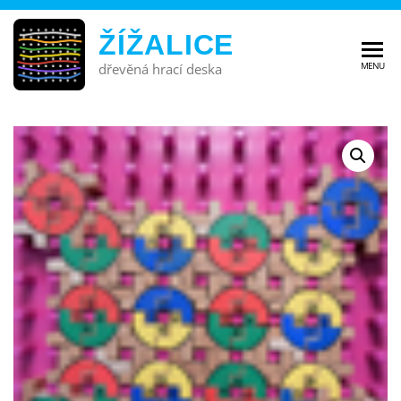
ŽÍŽALICE
MENU
dřevěná hrací deska