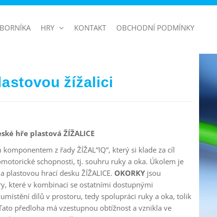
BORNÍKA
HRY
KONTAKT
OBCHODNÍ PODMÍNKY
astovou žížalici
ské hře plastová ŽÍŽALICE
komponentem z řady ŽÍŽAL“IQ“, který si klade za cíl
motorické schopnosti, tj. souhru ruky a oka. Úkolem je
na plastovou hrací desku ŽÍŽALICE.
OKORKY
jsou
y, které v kombinaci se ostatními dostupnými
místění dílů v prostoru, tedy spolupráci ruky a oka, tolik
 Tato předloha má vzestupnou obtížnost a vznikla ve