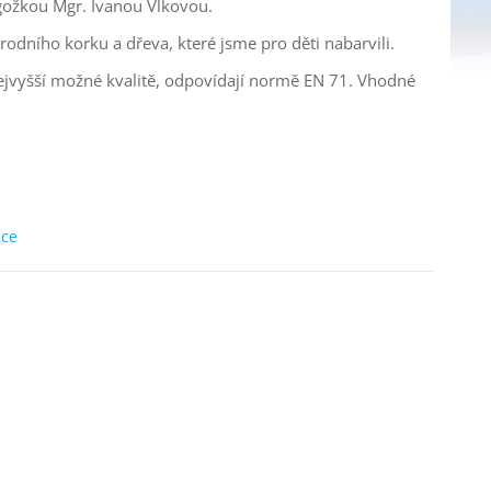
agožkou Mgr. Ivanou Vlkovou.
rodního korku a dřeva, které jsme pro děti nabarvili.
nejvyšší možné kvalitě, odpovídají normě EN 71. Vhodné
.
ice