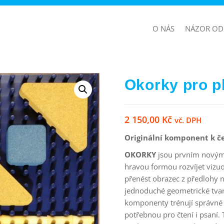
O NÁS
NÁZOR OD
Okorky pro pl
2 150,00
Kč
vč. DPH
Originální komponent k če
OKORKY
jsou prvním novým 
hravou formou rozvíjet vizuo
přenést obrazec z předlohy 
jednoduché geometrické tvar
komponenty trénují správné u
potřebnou pro čtení i psaní.