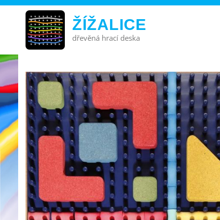
ŽÍŽALICE
dřevěná hrací deska