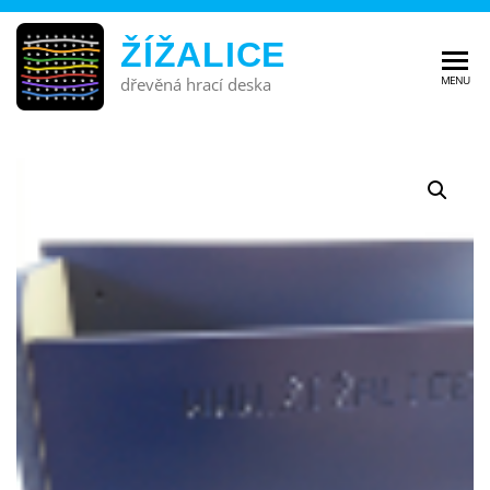
ŽÍŽALICE
MENU
dřevěná hrací deska