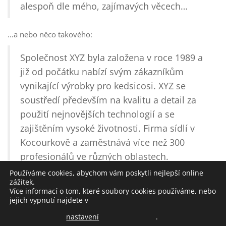
alespoň dle mého, zajímavých věcech…
…a nebo něco takového:
Společnost XYZ byla založena v roce 1989 a
již od počátku nabízí svým zákazníkům
vynikající výrobky pro kedsicosi. XYZ se
soustředí především na kvalitu a detail za
použití nejnovějších technologií a se
zajištěním vysoké životnosti. Firma sídlí v
Kocourkově a zaměstnává více než 300
profesionálů ve různých oblastech.
Používáme cookies, abychom vám poskytli nejlepší online
zážitek.
Pokud s WordPressem právě začínáte, měli byste se nejdříve
Více informací o tom, které soubory cookies používáme, nebo
přihlásit do
administrace
a tuto stránku smazat (nebo
jejich vypnutí najdete v
upravit). A nic už vám také nebrání vytvářet další obsah
nastavení
.
webu v podobě nových stránek a příspěvků. Doufáme, že