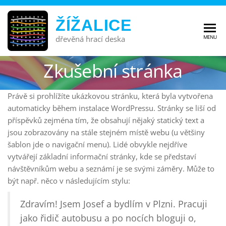
ŽÍŽALICE
MENU
dřevěná hrací deska
Zkušební stránka
Právě si prohlížíte ukázkovou stránku, která byla vytvořena
automaticky během instalace WordPressu. Stránky se liší od
příspěvků zejména tím, že obsahují nějaký statický text a
jsou zobrazovány na stále stejném místě webu (u většiny
šablon jde o navigační menu). Lidé obvykle nejdříve
vytvářejí základní informační stránky, kde se představí
návštěvníkům webu a seznámí je se svými záměry. Může to
být např. něco v následujícím stylu:
Zdravím! Jsem Josef a bydlím v Plzni. Pracuji
jako řidič autobusu a po nocích bloguji o,