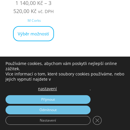
1 140,00
Kč
–
3
520,00
Kč
vč. DPH
M Corks
Výběr možností
Používáme cookies, abychom vám poskytli nejlepší online
zážitek.
© Žížalice 2014-2026
Více informací o tom, které soubory cookies používáme, nebo
jejich vypnutí najdete v
nastavení
.
Přijmout
Odmítnout
Zavřít cookie liš
Nastavení