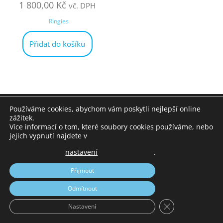
1 800,00
Kč
vč. DPH
Ringies
Přidat do košíku
Používáme cookies, abychom vám poskytli nejlepší online
© Žížalice 2014-2026
zážitek.
Více informací o tom, které soubory cookies používáme, nebo
jejich vypnutí najdete v
nastavení
.
Přijmout
Odmítnout
Zavřít cookie liš
Nastavení