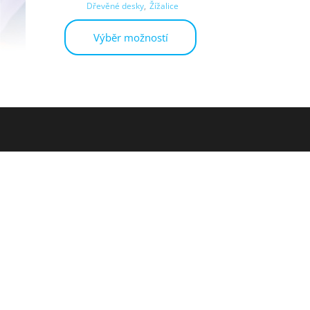
Dřevěné desky
,
Žížalice
Výběr možností