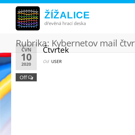
ŽÍŽALICE
dřevěná hrací deska
Rubrika:
Kybernetov mail čtvr
Čtvrtek
ČVN
10
Od
USER
2020
Off