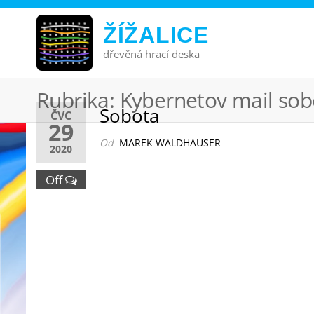
ŽÍŽALICE
dřevěná hrací deska
Rubrika:
Kybernetov mail sob
Sobota
ČVC
29
Od
MAREK WALDHAUSER
2020
Off