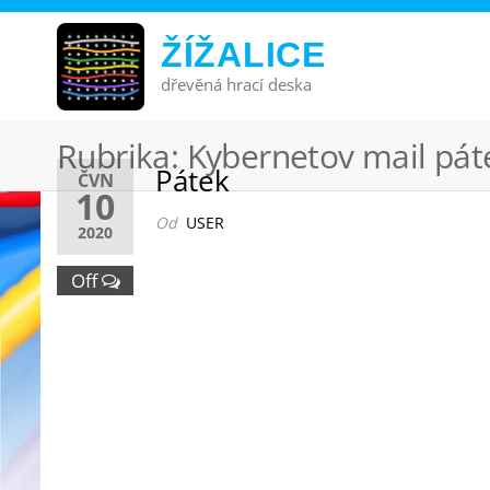
ŽÍŽALICE
dřevěná hrací deska
Rubrika:
Kybernetov mail pát
Pátek
ČVN
10
Od
USER
2020
Off